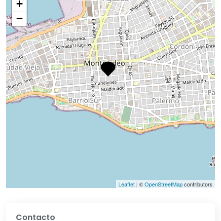
+
−
Leaflet
| ©
OpenStreetMap
contributors
Contacto