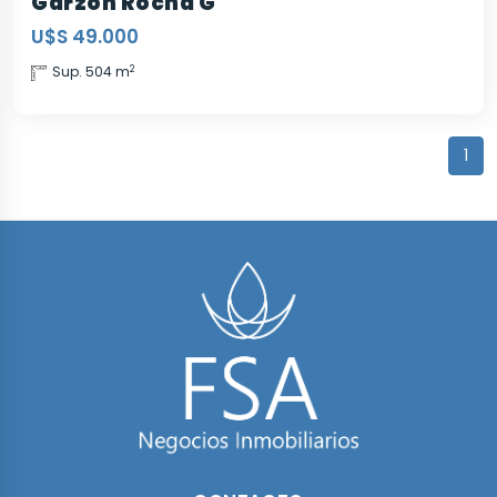
Garzón Rocha G
U$S 49.000
2
Sup. 504 m
1