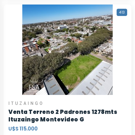
413
ITUZAINGO
Venta Terreno 2 Padrones 1278mts
Ituzaingo Montevideo G
U$S 115.000